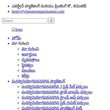
ఎవర్గ్రీన్ ప్యాకేజింగ్ మరియు ప్రింటింగ్ కో., లిమిటెడ్
henry@changrongpackaging.com
హోమ్
మా గురించి
మా గురించి
అవార్డులు
ధృవపత్రాలు
స్థిరత్వం
విలువలు
కెరీర్లు
పునర్వినియోగపరచదగిన ప్యాకేజింగ్
పునర్వినియోగపరచదగిన 3 సైడ్ సీల్ పర్సులు
పునర్వినియోగపరచదగిన ఫ్లాట్ బాటమ్ పర్సులు
పునర్వినియోగపరచదగిన స్టాండ్ అప్ పర్సులు
పునర్వినియోగపరచదగిన సైడ్ గుసెట్ పర్సులు
పునర్వినియోగపరచదగిన ప్యాకేజింగ్ ఫిల్మ్