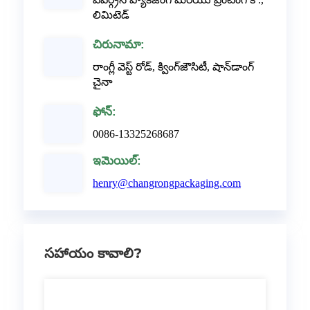
లిమిటెడ్
చిరునామా:
రాంగ్లీ వెస్ట్ రోడ్, క్వింగ్‌జౌసిటీ, షాన్‌డాంగ్
చైనా
ఫోన్:
0086-13325268687
ఇమెయిల్:
henry@changrongpackaging.com
సహాయం కావాలి?