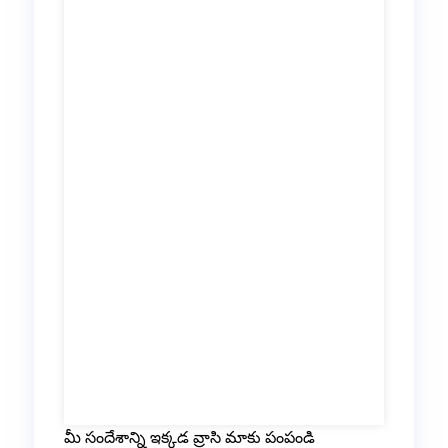
మీ సందేశాన్ని ఇక్కడ వ్రాసి మాకు పంపండి