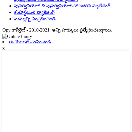
పునర్వినియోగ & పునర్వినియోగపరచదగిన ప్యాకేజింగ్
కంపోస్టబుల్ ప్యాకేజింగ్
మమ్మల్ని సంప్రదించండి
Opy కాపీరైట్ - 2010-2021: అన్ని హక్కులు ప్రత్యేకించబడ్డాయి.
ఈ మెయిల్ పంపించండి
x