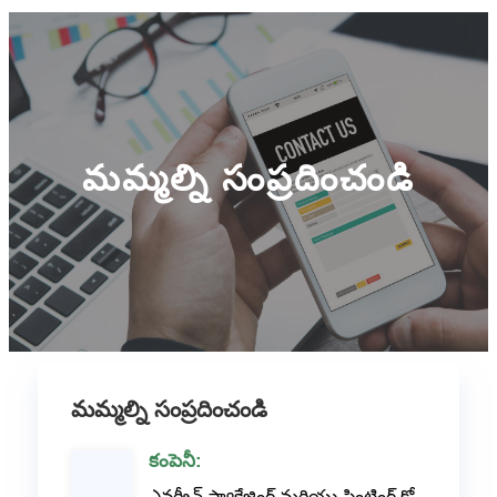
మమ్మల్ని సంప్రదించండి
మమ్మల్ని సంప్రదించండి
కంపెనీ:
ఎవర్గ్రీన్ ప్యాకేజింగ్ మరియు ప్రింటింగ్ కో.,