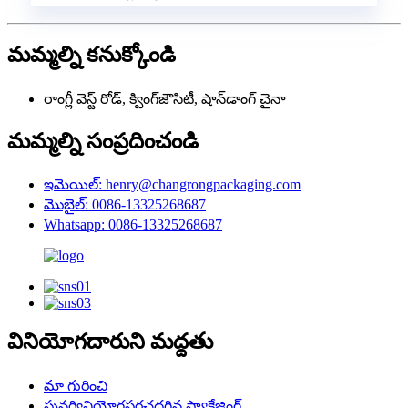
మమ్మల్ని కనుక్కోండి
రాంగ్లీ వెస్ట్ రోడ్, క్వింగ్‌జౌసిటీ, షాన్‌డాంగ్ చైనా
మమ్మల్ని సంప్రదించండి
ఇమెయిల్: henry@changrongpackaging.com
మొబైల్: 0086-13325268687
Whatsapp: 0086-13325268687
వినియోగదారుని మద్దతు
మా గురించి
పునర్వినియోగపరచదగిన ప్యాకేజింగ్