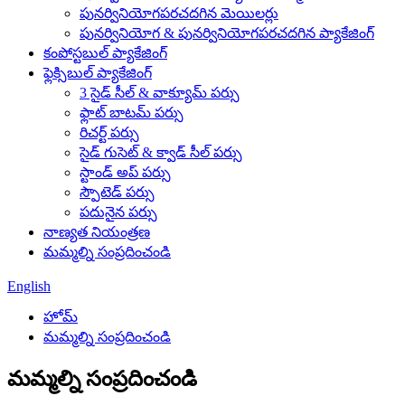
పునర్వినియోగపరచదగిన మెయిలర్లు
పునర్వినియోగ & పునర్వినియోగపరచదగిన ప్యాకేజింగ్
కంపోస్టబుల్ ప్యాకేజింగ్
ఫ్లెక్సిబుల్ ప్యాకేజింగ్
3 సైడ్ సీల్ & వాక్యూమ్ పర్సు
ఫ్లాట్ బాటమ్ పర్సు
రిచర్ట్ పర్సు
సైడ్ గుసెట్ & క్వాడ్ సీల్ పర్సు
స్టాండ్ అప్ పర్సు
స్పౌటెడ్ పర్సు
పదునైన పర్సు
నాణ్యత నియంత్రణ
మమ్మల్ని సంప్రదించండి
English
హోమ్
మమ్మల్ని సంప్రదించండి
మమ్మల్ని సంప్రదించండి