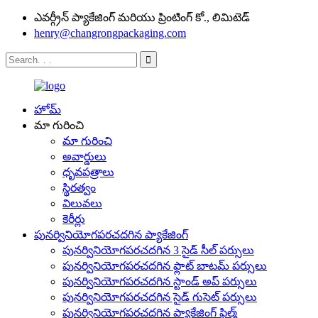
ఎవర్గ్రీన్ ప్యాకేజింగ్ మరియు ప్రింటింగ్ కో., లిమిటెడ్
henry@changrongpackaging.com
హోమ్
మా గురించి
మా గురించి
అవార్డులు
ధృవపత్రాలు
స్థిరత్వం
విలువలు
కెరీర్లు
పునర్వినియోగపరచదగిన ప్యాకేజింగ్
పునర్వినియోగపరచదగిన 3 సైడ్ సీల్ పర్సులు
పునర్వినియోగపరచదగిన ఫ్లాట్ బాటమ్ పర్సులు
పునర్వినియోగపరచదగిన స్టాండ్ అప్ పర్సులు
పునర్వినియోగపరచదగిన సైడ్ గుసెట్ పర్సులు
పునర్వినియోగపరచదగిన ప్యాకేజింగ్ ఫిల్మ్