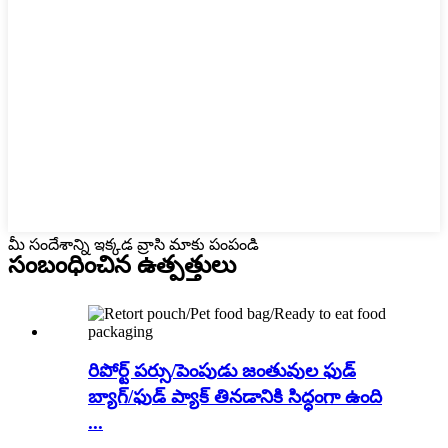
మీ సందేశాన్ని ఇక్కడ వ్రాసి మాకు పంపండి
సంబంధించిన
ఉత్పత్తులు
రిపోర్ట్ పర్సు/పెంపుడు జంతువుల ఫుడ్
బ్యాగ్/ఫుడ్ ప్యాక్ తినడానికి సిద్ధంగా ఉంది
...