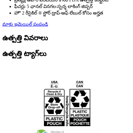
ఫీచర్లు 5 ఛానల్ వినగల-స్పర్శ లాకింగ్ జిప్పర్
హౌ 2 రీసైకిల్ ® స్టోర్ డ్రాప్-ఆఫ్ లేబుల్ కోసం అర్హత
మాకు ఇమెయిల్ పంపండి
ఉత్పత్తి వివరాలు
ఉత్పత్తి ట్యాగ్‌లు