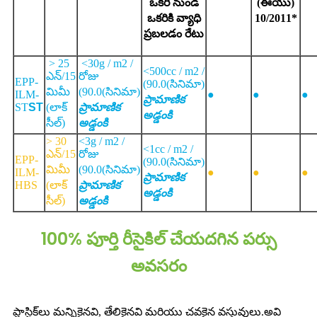
ఒకరి నుండి
(ఈయు)
ఒకరికి వ్యాధి
10/2011*
ప్రబలడం
రేటు
> 25
<
30
g / m2 /
<
500
cc / m2 /
ఎన్/15
రోజు
EPP-
(
90.0
(సినిమా)
మిమీ
(
90.0
(సినిమా)
ILM-
●
●
●
ప్రామాణిక
ST
ST
(లాక్
ప్రామాణిక
అడ్డంకి
సీల్)
అడ్డంకి
> 30
<
3
g / m2 /
<
1
cc / m2 /
ఎన్/15
రోజు
EPP-
(
90.0
(సినిమా)
మిమీ
(
90.0
(సినిమా)
ILM-
●
●
●
ప్రామాణిక
HBS
(లాక్
ప్రామాణిక
అడ్డంకి
సీల్)
అడ్డంకి
100% పూర్తి రీసైకిల్ చేయదగిన పర్సు
అవసరం
ప్లాస్టిక్‌లు మన్నికైనవి, తేలికైనవి మరియు చవకైన వస్తువులు.అవి