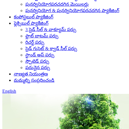
పునర్వినియోగపరచదగిన మెయిలర్లు
పునర్వినియోగ & పునర్వినియోగపరచదగిన ప్యాకేజింగ్
కంపోస్టబుల్ ప్యాకేజింగ్
ఫ్లెక్సిబుల్ ప్యాకేజింగ్
3 సైడ్ సీల్ & వాక్యూమ్ పర్సు
ఫ్లాట్ బాటమ్ పర్సు
రిచర్ట్ పర్సు
సైడ్ గుసెట్ & క్వాడ్ సీల్ పర్సు
స్టాండ్ అప్ పర్సు
స్పౌటెడ్ పర్సు
పదునైన పర్సు
నాణ్యత నియంత్రణ
మమ్మల్ని సంప్రదించండి
English