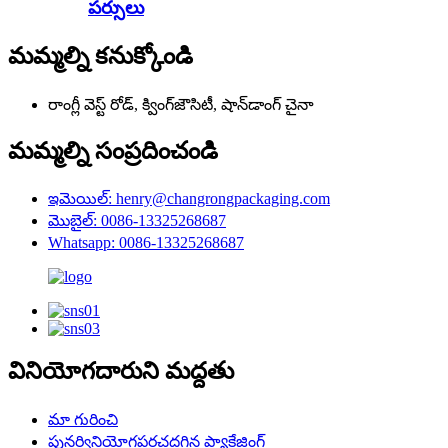
పర్సులు
మమ్మల్ని కనుక్కోండి
రాంగ్లీ వెస్ట్ రోడ్, క్వింగ్‌జౌసిటీ, షాన్‌డాంగ్ చైనా
మమ్మల్ని సంప్రదించండి
ఇమెయిల్: henry@changrongpackaging.com
మొబైల్: 0086-13325268687
Whatsapp: 0086-13325268687
వినియోగదారుని మద్దతు
మా గురించి
పునర్వినియోగపరచదగిన ప్యాకేజింగ్