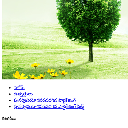
హోమ్
ఉత్పత్తులు
పునర్వినియోగపరచదగిన ప్యాకేజింగ్
పునర్వినియోగపరచదగిన ప్యాకేజింగ్ ఫిల్మ్
కేటగిరీలు