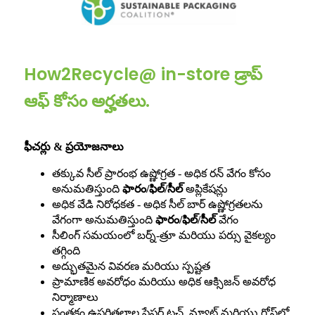
How2Recycle@ in-store డ్రాప్
ఆఫ్ కోసం అర్హతలు.
ఫీచర్లు & ప్రయోజనాలు
తక్కువ సీల్ ప్రారంభ ఉష్ణోగ్రత - అధిక రన్ వేగం కోసం
అనుమతిస్తుంది
ఫారం/ఫిల్/సీల్
అప్లికేషన్లు
అధిక వేడి నిరోధకత - అధిక సీల్ బార్ ఉష్ణోగ్రతలను
వేగంగా అనుమతిస్తుంది
ఫారం/ఫిల్/సీల్
వేగం
సీలింగ్ సమయంలో బర్న్-త్రూ మరియు పర్సు వైకల్యం
తగ్గింది
అద్భుతమైన వివరణ మరియు స్పష్టత
ప్రామాణిక అవరోధం మరియు అధిక ఆక్సిజన్ అవరోధ
నిర్మాణాలు
సంతకం ఉపరితలాల పేపర్ టచ్, మ్యాట్ మరియు గ్లోస్‌లో