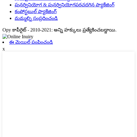
పునర్వినియోగ & పునర్వినియోగపరచదగిన ప్యాకేజింగ్
కంపోస్టబుల్ ప్యాకేజింగ్
మమ్మల్ని సంప్రదించండి
Opy కాపీరైట్ - 2010-2021: అన్ని హక్కులు ప్రత్యేకించబడ్డాయి.
ఈ మెయిల్ పంపించండి
x