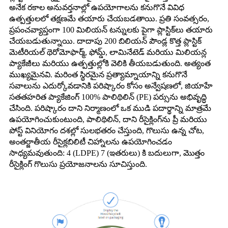
అనేక రకాల అనువర్తనాల్లో ఉపయోగాలను కనుగొనే వివిధ
ఉత్పత్తులలో తక్షణమే తయారు చేయబడతాయి. ప్రతి సంవత్సరం,
ప్రపంచవ్యాప్తంగా 100 మిలియన్ టన్నులకు పైగా ప్లాస్టిక్‌లు తయారు
చేయబడుతున్నాయి. దాదాపు 200 బిలియన్ పౌండ్ల కొత్త ప్లాస్టిక్
మెటీరియల్ థెరోమోఫార్మ్, ఫోమ్డ్, లామినేటెడ్ మరియు మిలియన్ల
ప్యాకేజీలు మరియు ఉత్పత్తుల్లోకి వెలికి తీయబడుతుంది. అత్యంత
ముఖ్యమైనవి. మరింత స్థిరమైన ప్రత్యామ్నాయాన్ని కనుగొనే
సవాలును ఎదుర్కోవడానికి పరిష్కారం కోసం అన్వేషణలో, జియాహే
సతతహరిత ప్యాకేజింగ్ 100% పాలిథిలిన్ (PE) పర్సును అభివృద్ధి
చేసింది. పరిష్కారం దాని నిర్మాణంలో ఒక ముడి పదార్థాన్ని మాత్రమే
ఉపయోగించుకుంటుంది, పాలిథిలిన్, దాని రీసైక్లింగ్‌ను ప్రీ మరియు
పోస్ట్ వినియోగం దశల్లో సులభతరం చేస్తుంది, గొలుసు ఉన్న చోట,
అంతర్జాతీయ రీసైక్లబిలిటీ చిహ్నాలను ఉపయోగించడం
సాధ్యమవుతుంది: 4 (LDPE) 7 (ఇతరులు) కి బదులుగా, మొత్తం
రీసైక్లింగ్ గొలుసు ప్రయోజనాలను సూచిస్తుంది.