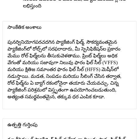
లభిస్తుంది
సాంకేతిక అంశాలు
పునర్వినియోగపరచదగిన ప్యాకేజింగ్ ఫిల్మ్. సౌకర్యవంతమైన
ప్యాకేజింగ్‌లో రోల్స్‌లో సరఫరాదారు, మీ స్పెసిఫికేషన్‌ల ప్రకారం
మేము రోల్ ఫిల్మ్‌లను తీసుకువెళతాము. ప్రింట్ ఫిల్మ్‌లు అధిక
వేగంతో మరియు సజావుగా నిలువు ఫారం ఫిల్ సీల్ (VFFS)
మరియు క్షితిజ సమాంతర ఫారం ఫిల్ సీల్ (HFFS) మెషీన్‌లో
నడుస్తాయి. మడత, నింపడం మరియు సీలింగ్ చేసిన తర్వాత,
రోల్ ఫిల్మ్‌ను ఏ బ్యాగ్ రకంలోనైనా తయారు చేయవచ్చు. చిన్న
ప్యాకేజింగ్ పరిశ్రమలో విస్తృతంగా ఉపయోగించబడుతుంది,
అత్యంత సమర్థవంతమైన, తక్కువ ధర ఎంపిక కూడా.
ఉత్పత్తి గుర్తింపు