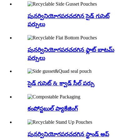
పునర్వినియోగపరచదగిన సైడ్ గుసెట్
పర్సులు
పునర్వినియోగపరచదగిన ఫ్లాట్ బాటమ్
పర్సులు
సైడ్ గుసెట్ & క్వాడ్ సీల్ పర్సు
కంపోస్టబుల్ ప్యాకేజింగ్
పునర్వినియోగపరచదగిన స్టాండ్ అప్