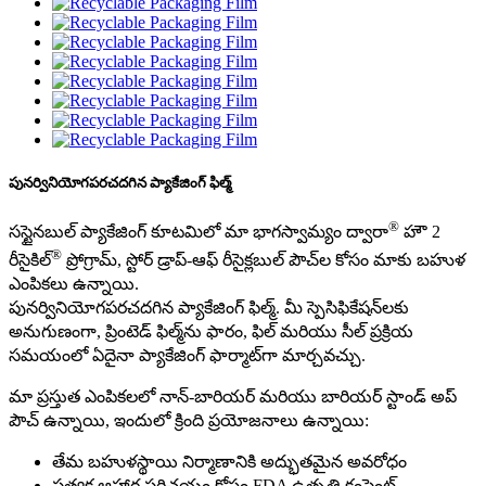
పునర్వినియోగపరచదగిన ప్యాకేజింగ్ ఫిల్మ్
®
సస్టైనబుల్ ప్యాకేజింగ్ కూటమిలో మా భాగస్వామ్యం ద్వారా
హౌ 2
®
రీసైకిల్
ప్రోగ్రామ్, స్టోర్ డ్రాప్-ఆఫ్ రీసైక్లబుల్ పౌచ్‌ల కోసం మాకు బహుళ
ఎంపికలు ఉన్నాయి.
పునర్వినియోగపరచదగిన ప్యాకేజింగ్ ఫిల్మ్. మీ స్పెసిఫికేషన్‌లకు
అనుగుణంగా, ప్రింటెడ్ ఫిల్మ్‌ను ఫారం, ఫిల్ మరియు సీల్ ప్రక్రియ
సమయంలో ఏదైనా ప్యాకేజింగ్ ఫార్మాట్‌గా మార్చవచ్చు.
మా ప్రస్తుత ఎంపికలలో నాన్-బారియర్ మరియు బారియర్ స్టాండ్ అప్
పౌచ్ ఉన్నాయి, ఇందులో క్రింది ప్రయోజనాలు ఉన్నాయి:
తేమ బహుళస్థాయి నిర్మాణానికి అద్భుతమైన అవరోధం
ప్రత్యక్ష ఆహార పరిచయం కోసం FDA ఉత్పత్తి కంప్లైంట్