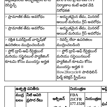
రెసిస్టెన్స్
నిర్మాణాల కంటే అధిక వేడి
నిరోధకత
> ప్రామాణిక తేమ అవరోధం
> అద్భుతమైన తేమ, మినరల్
ఆయిల్ మరియు గ్రీస్ అవరోధం
> ప్రామాణిక తేమ అవరోధం
> అద్భుతమైన తేమ, మినరల్
ఆయిల్ మరియు గ్రీస్ అవరోధం
> రక్షిత ఓవర్‌ప్రింట్ వార్నిష్‌తో
> రివర్స్ లేదా ఉపరితలం
ఉపరితలం ముద్రించబడింది
ముద్రించబడింది
> స్టోర్ డ్రాప్-ఆఫ్ రీసైక్లబుల్
>> స్టోర్ డ్రాప్-ఆఫ్ రీసైక్లబుల్
మరియు సస్టైనబుల్ ప్యాకేజింగ్
మరియు సస్టెయినబుల్
కూటమి కోసం ముందస్తు అర్హత
ప్యాకేజింగ్ కూటమి కోసం
ముందస్తు అర్హత ®
How2Recycle® పాలిథిలిన్
ఫిల్మ్ కలెక్షన్ స్ట్రీమ్‌లు
ఉత్పత్తి పనితీరు
నియంత్రణ
అప్ల
ముద్ర
నీటి ఆవిరి
FDA
ఆక్సిజన్
నియంత్రణ
21
CFR
బలం
ప్రసార రేటు
177.1520
ఘన