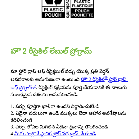
హౌ 2 రీసైకిల్ లేబుల్ ప్రోగ్రామ్
మా స్టోర్ డ్రాప్-ఆఫ్ రీసైక్లబుల్ పర్సు యొక్క ప్రతి వెర్షన్
®
అవసరాలకు అనుగుణంగా ఉంటుంది
హౌ 2 రీసైకిల్
స్టోర్ డ్రాప్-
2
ఆఫ్ ప్రోగ్రామ్
. రీసైక్లింగ్ ప్రక్రియను పూర్తి చేయడానికి ఈ నాలుగు
సులభమైన దశలను అనుసరించండి.
1. పర్సు పూర్తిగా ఖాళీగా ఉందని నిర్ధారించుకోండి
2. ఏదైనా వదులుగా ఉండే ముక్కలు లేదా ఆహార అవశేషాలను
కదిలించండి
3. పర్సు లోపల మిగిలిన ఏదైనా ద్రవాన్ని తొలగించండి
4.
మీరు పాల్గొనే స్థానిక స్టోర్ వద్ద డ్రాప్ చేయండి