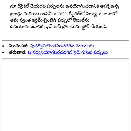
మా రీసైకిల్ చేయగల పర్సులను ఉపయోగించడానికి ఆసక్తి ఉన్న
®
బ్రాండ్లు మరియు కంపెనీలు హౌ 2 రీసైకిల్‌లో సభ్యులు కావాలి
తమ స్వంత కస్టమ్-ప్రింటెడ్ పర్సులో లేబుల్‌ను
ఉపయోగించడానికి డ్రాప్-ఆఫ్ ప్రోగ్రామ్‌ను స్టోర్ చేయండి.
మునుపటి:
పునర్వినియోగపరచదగిన మెయిలర్లు
తరువాత:
పునర్వినియోగపరచదగిన సైడ్ గుసెట్ పర్సులు