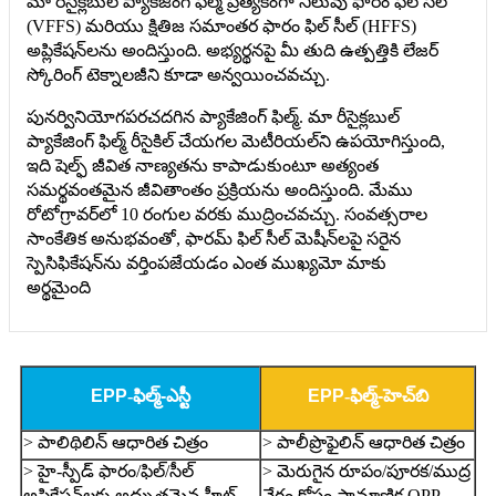
మా రీసైక్లబుల్ ప్యాకేజింగ్ ఫిల్మ్ ప్రత్యేకంగా నిలువు ఫారం ఫిల్ సీల్
(VFFS) మరియు క్షితిజ సమాంతర ఫారం ఫిల్ సీల్ (HFFS)
అప్లికేషన్‌లను అందిస్తుంది. అభ్యర్థనపై మీ తుది ఉత్పత్తికి లేజర్
స్కోరింగ్ టెక్నాలజీని కూడా అన్వయించవచ్చు.
పునర్వినియోగపరచదగిన ప్యాకేజింగ్ ఫిల్మ్. మా రీసైక్లబుల్
ప్యాకేజింగ్ ఫిల్మ్ రీసైకిల్ చేయగల మెటీరియల్‌ని ఉపయోగిస్తుంది,
ఇది షెల్ఫ్ జీవిత నాణ్యతను కాపాడుకుంటూ అత్యంత
సమర్థవంతమైన జీవితాంతం ప్రక్రియను అందిస్తుంది. మేము
రోటోగ్రావర్‌లో 10 రంగుల వరకు ముద్రించవచ్చు. సంవత్సరాల
సాంకేతిక అనుభవంతో, ఫారమ్ ఫిల్ సీల్ మెషీన్‌లపై సరైన
స్పెసిఫికేషన్‌ను వర్తింపజేయడం ఎంత ముఖ్యమో మాకు
అర్థమైంది
EPP
-
ఫిల్మ్-ఎస్టీ
EPP
-
ఫిల్మ్-హెచ్‌బి
> పాలిథిలిన్ ఆధారిత చిత్రం
> పాలీప్రొఫైలిన్ ఆధారిత చిత్రం
> హై-స్పీడ్ ఫారం/ఫిల్/సీల్
> మెరుగైన రూపం/పూరక/ముద్ర
అప్లికేషన్‌లకు అద్భుతమైన హీట్
వేగం కోసం ప్రామాణిక OPP