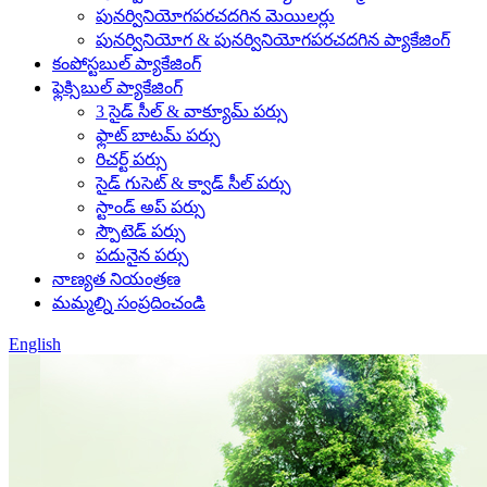
పునర్వినియోగపరచదగిన మెయిలర్లు
పునర్వినియోగ & పునర్వినియోగపరచదగిన ప్యాకేజింగ్
కంపోస్టబుల్ ప్యాకేజింగ్
ఫ్లెక్సిబుల్ ప్యాకేజింగ్
3 సైడ్ సీల్ & వాక్యూమ్ పర్సు
ఫ్లాట్ బాటమ్ పర్సు
రిచర్ట్ పర్సు
సైడ్ గుసెట్ & క్వాడ్ సీల్ పర్సు
స్టాండ్ అప్ పర్సు
స్పౌటెడ్ పర్సు
పదునైన పర్సు
నాణ్యత నియంత్రణ
మమ్మల్ని సంప్రదించండి
English