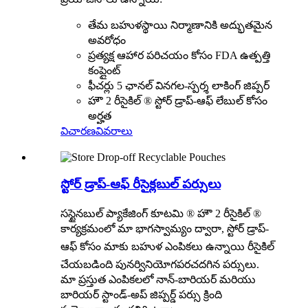
తేమ బహుళస్థాయి నిర్మాణానికి అద్భుతమైన
అవరోధం
ప్రత్యక్ష ఆహార పరిచయం కోసం FDA ఉత్పత్తి
కంప్లైంట్
ఫీచర్లు 5 ఛానల్ వినగల-స్పర్శ లాకింగ్ జిప్పర్
హౌ 2 రీసైకిల్ ® స్టోర్ డ్రాప్-ఆఫ్ లేబుల్ కోసం
అర్హత
విచారణ
వివరాలు
స్టోర్ డ్రాప్-ఆఫ్ రీసైక్లబుల్ పర్సులు
సస్టైనబుల్ ప్యాకేజింగ్ కూటమి ® హౌ 2 రీసైకిల్ ®
కార్యక్రమంలో మా భాగస్వామ్యం ద్వారా, స్టోర్ డ్రాప్-
రీసైకిల్
ఆఫ్ కోసం మాకు బహుళ ఎంపికలు ఉన్నాయి
చేయబడింది
పునర్వినియోగపరచదగిన పర్సులు.
మా ప్రస్తుత ఎంపికలలో నాన్-బారియర్ మరియు
బారియర్ స్టాండ్-అప్ జిప్పర్డ్ పర్సు క్రింది