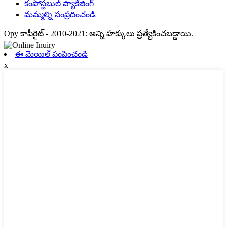
కంపోస్టబుల్ ప్యాకేజింగ్
మమ్మల్ని సంప్రదించండి
Opy కాపీరైట్ - 2010-2021: అన్ని హక్కులు ప్రత్యేకించబడ్డాయి.
ఈ మెయిల్ పంపించండి
x