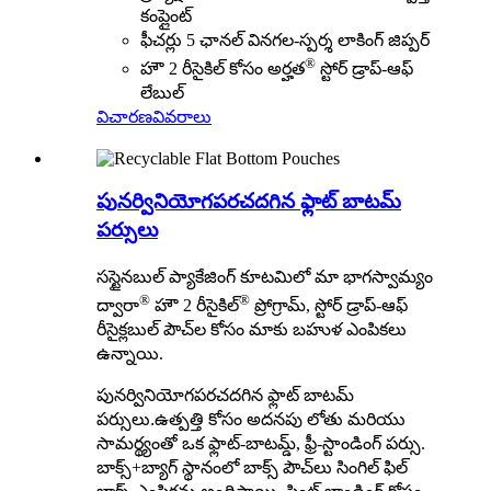
కంప్లైంట్
ఫీచర్లు 5 ఛానల్ వినగల-స్పర్శ లాకింగ్ జిప్పర్
®
హౌ 2 రీసైకిల్ కోసం అర్హత
స్టోర్ డ్రాప్-ఆఫ్
లేబుల్
విచారణ
వివరాలు
పునర్వినియోగపరచదగిన ఫ్లాట్ బాటమ్
పర్సులు
సస్టైనబుల్ ప్యాకేజింగ్ కూటమిలో మా భాగస్వామ్యం
®
®
ద్వారా
హౌ 2 రీసైకిల్
ప్రోగ్రామ్, స్టోర్ డ్రాప్-ఆఫ్
రీసైక్లబుల్ పౌచ్‌ల కోసం మాకు బహుళ ఎంపికలు
ఉన్నాయి.
పునర్వినియోగపరచదగిన ఫ్లాట్ బాటమ్
పర్సులు
.
ఉత్పత్తి కోసం అదనపు లోతు మరియు
సామర్థ్యంతో ఒక ఫ్లాట్-బాటమ్డ్, ఫ్రీ-స్టాండింగ్ పర్సు.
బాక్స్+బ్యాగ్ స్థానంలో బాక్స్ పౌచ్‌లు సింగిల్ ఫిల్