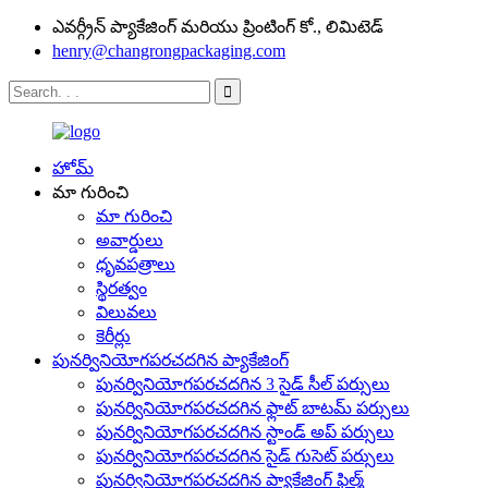
ఎవర్గ్రీన్ ప్యాకేజింగ్ మరియు ప్రింటింగ్ కో., లిమిటెడ్
henry@changrongpackaging.com
హోమ్
మా గురించి
మా గురించి
అవార్డులు
ధృవపత్రాలు
స్థిరత్వం
విలువలు
కెరీర్లు
పునర్వినియోగపరచదగిన ప్యాకేజింగ్
పునర్వినియోగపరచదగిన 3 సైడ్ సీల్ పర్సులు
పునర్వినియోగపరచదగిన ఫ్లాట్ బాటమ్ పర్సులు
పునర్వినియోగపరచదగిన స్టాండ్ అప్ పర్సులు
పునర్వినియోగపరచదగిన సైడ్ గుసెట్ పర్సులు
పునర్వినియోగపరచదగిన ప్యాకేజింగ్ ఫిల్మ్