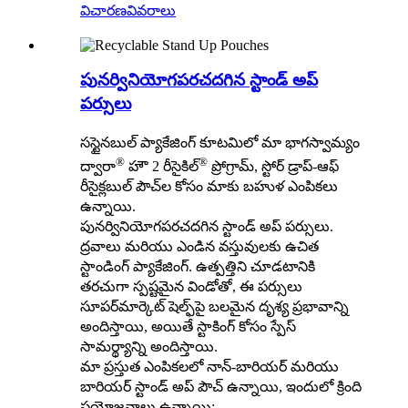
విచారణ
వివరాలు
పునర్వినియోగపరచదగిన స్టాండ్ అప్
పర్సులు
సస్టైనబుల్ ప్యాకేజింగ్ కూటమిలో మా భాగస్వామ్యం
®
®
ద్వారా
హౌ 2 రీసైకిల్
ప్రోగ్రామ్, స్టోర్ డ్రాప్-ఆఫ్
రీసైక్లబుల్ పౌచ్‌ల కోసం మాకు బహుళ ఎంపికలు
ఉన్నాయి.
పునర్వినియోగపరచదగిన స్టాండ్ అప్ పర్సులు.
ద్రవాలు మరియు ఎండిన వస్తువులకు ఉచిత
స్టాండింగ్ ప్యాకేజింగ్. ఉత్పత్తిని చూడటానికి
తరచుగా స్పష్టమైన విండోతో, ఈ పర్సులు
సూపర్‌మార్కెట్ షెల్ఫ్‌పై బలమైన దృశ్య ప్రభావాన్ని
అందిస్తాయి, అయితే స్టాకింగ్ కోసం స్పేస్
సామర్థ్యాన్ని అందిస్తాయి.
మా ప్రస్తుత ఎంపికలలో నాన్-బారియర్ మరియు
బారియర్ స్టాండ్ అప్ పౌచ్ ఉన్నాయి, ఇందులో క్రింది
ప్రయోజనాలు ఉన్నాయి: