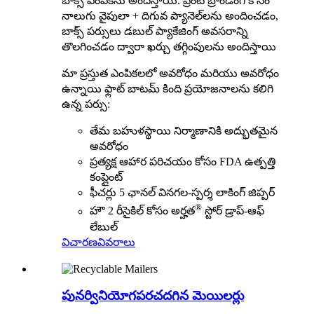
బాక్స్ ఎంపికను అందిస్తాయి. ప్రింట్ బ్రాండింగ్ కోసం
నాలుగు వైపులా + దిగువ ప్యానెల్‌లను అందించడం,
బాక్స్ పర్సులు డబుల్ ప్యాకేజింగ్ అవసరాన్ని
తొలగించడం ద్వారా ఖర్చు తగ్గింపులను అందిస్తాయి
మా ప్రస్తుత ఎంపికలలో అవరోధం మరియు అవరోధం
ఉన్నాయి
ఫ్లాట్ బాటమ్
కింది ప్రయోజనాలను కలిగి
ఉన్న పర్సు:
తేమ బహుళస్థాయి నిర్మాణానికి అద్భుతమైన
అవరోధం
ప్రత్యక్ష ఆహార పరిచయం కోసం FDA ఉత్పత్తి
కంప్లైంట్
ఫీచర్లు 5 ఛానల్ వినగల-స్పర్శ లాకింగ్ జిప్పర్
®
హౌ 2 రీసైకిల్ కోసం అర్హత
స్టోర్ డ్రాప్-ఆఫ్
లేబుల్
విచారణ
వివరాలు
పునర్వినియోగపరచదగిన మెయిలర్లు