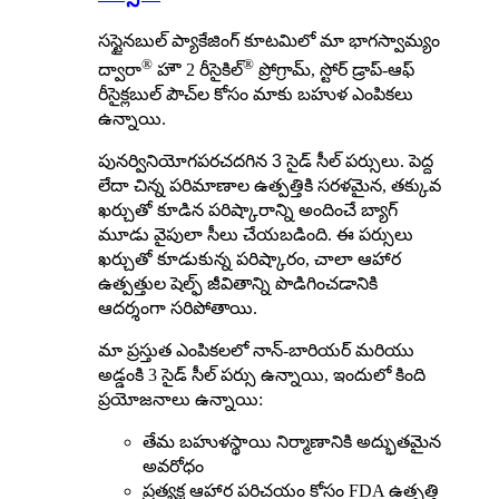
సస్టైనబుల్ ప్యాకేజింగ్ కూటమిలో మా భాగస్వామ్యం
®
®
ద్వారా
హౌ 2 రీసైకిల్
ప్రోగ్రామ్, స్టోర్ డ్రాప్-ఆఫ్
రీసైక్లబుల్ పౌచ్‌ల కోసం మాకు బహుళ ఎంపికలు
ఉన్నాయి.
పునర్వినియోగపరచదగిన 3 సైడ్ సీల్ పర్సులు
. పెద్ద
లేదా చిన్న పరిమాణాల ఉత్పత్తికి సరళమైన, తక్కువ
ఖర్చుతో కూడిన పరిష్కారాన్ని అందించే బ్యాగ్
మూడు వైపులా సీలు చేయబడింది. ఈ పర్సులు
ఖర్చుతో కూడుకున్న పరిష్కారం, చాలా ఆహార
ఉత్పత్తుల షెల్ఫ్ జీవితాన్ని పొడిగించడానికి
ఆదర్శంగా సరిపోతాయి.
మా ప్రస్తుత ఎంపికలలో నాన్-బారియర్ మరియు
అడ్డంకి 3 సైడ్ సీల్ పర్సు ఉన్నాయి, ఇందులో కింది
ప్రయోజనాలు ఉన్నాయి:
తేమ బహుళస్థాయి నిర్మాణానికి అద్భుతమైన
అవరోధం
ప్రత్యక్ష ఆహార పరిచయం కోసం FDA ఉత్పత్తి