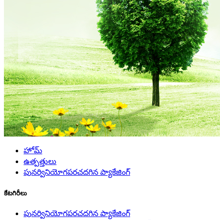
హోమ్
ఉత్పత్తులు
పునర్వినియోగపరచదగిన ప్యాకేజింగ్
కేటగిరీలు
పునర్వినియోగపరచదగిన ప్యాకేజింగ్