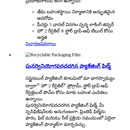
ప్రయోజనాలను కలిగి ఉన్నాయి:
తేమ బహుళస్థాయి నిర్మాణానికి అద్భుతమైన
అవరోధం
ఫీచర్లు 5 ఛానల్ వినగల-స్పర్శ లాకింగ్ జిప్పర్
హౌ 2 రీసైకిల్ ® స్టోర్ డ్రాప్-ఆఫ్ లేబుల్ కోసం
అర్హత
విచారణ
వివరాలు
పునర్వినియోగపరచదగిన ప్యాకేజింగ్ ఫిల్మ్
సస్టైనబుల్ ప్యాకేజింగ్ కూటమిలో మా భాగస్వామ్యం
®
®
ద్వారా
హౌ 2 రీసైకిల్
ప్రోగ్రామ్, స్టోర్ డ్రాప్-ఆఫ్
రీసైక్లబుల్ పౌచ్‌ల కోసం మాకు బహుళ ఎంపికలు
ఉన్నాయి.
పునర్వినియోగపరచదగిన ప్యాకేజింగ్ ఫిల్మ్. మీ
స్పెసిఫికేషన్‌లకు అనుగుణంగా, ప్రింటెడ్ ఫిల్మ్‌ను
ఫారం, ఫిల్ మరియు సీల్ ప్రక్రియ సమయంలో ఏదైనా
ప్యాకేజింగ్ ఫార్మాట్‌గా మార్చవచ్చు.