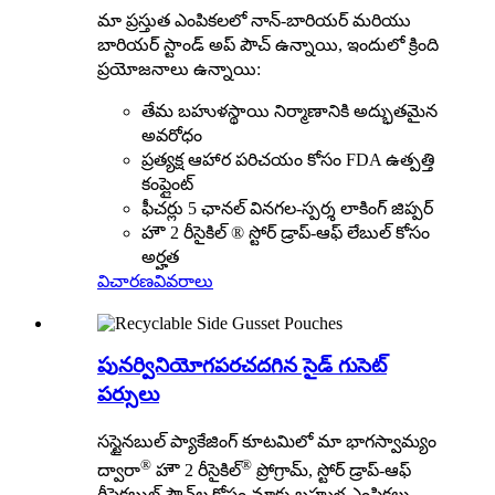
మా ప్రస్తుత ఎంపికలలో నాన్-బారియర్ మరియు
బారియర్ స్టాండ్ అప్ పౌచ్ ఉన్నాయి, ఇందులో క్రింది
ప్రయోజనాలు ఉన్నాయి:
తేమ బహుళస్థాయి నిర్మాణానికి అద్భుతమైన
అవరోధం
ప్రత్యక్ష ఆహార పరిచయం కోసం FDA ఉత్పత్తి
కంప్లైంట్
ఫీచర్లు 5 ఛానల్ వినగల-స్పర్శ లాకింగ్ జిప్పర్
హౌ 2 రీసైకిల్ ® స్టోర్ డ్రాప్-ఆఫ్ లేబుల్ కోసం
అర్హత
విచారణ
వివరాలు
పునర్వినియోగపరచదగిన సైడ్ గుసెట్
పర్సులు
సస్టైనబుల్ ప్యాకేజింగ్ కూటమిలో మా భాగస్వామ్యం
®
®
ద్వారా
హౌ 2 రీసైకిల్
ప్రోగ్రామ్, స్టోర్ డ్రాప్-ఆఫ్
రీసైక్లబుల్ పౌచ్‌ల కోసం మాకు బహుళ ఎంపికలు