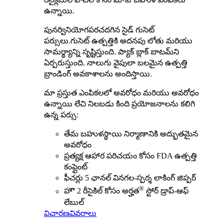
ఉన్నాయి.
పునర్వినియోగపరచదగిన సైడ్ గుసెట్
పర్సులు
.
గుసెట్ ఉత్పత్తికి అదనపు లోతు మరియు
సామర్థ్యాన్ని సృష్టిస్తుంది. ప్యాక్ బ్లాక్ బాటమ్‌ని
ఏర్పరుస్తుంది. నాలుగు వైపులా బలమైన ఉత్పత్తి
బ్రాండింగ్ అవకాశాలను అందిస్తాయి.
మా ప్రస్తుత ఎంపికలలో అవరోధం మరియు అవరోధం
ఉన్నాయి
లేచి నిలబడు
కింది ప్రయోజనాలను కలిగి
ఉన్న పర్సు:
తేమ బహుళస్థాయి నిర్మాణానికి అద్భుతమైన
అవరోధం
ప్రత్యక్ష ఆహార పరిచయం కోసం FDA ఉత్పత్తి
కంప్లైంట్
ఫీచర్లు 5 ఛానల్ వినగల-స్పర్శ లాకింగ్ జిప్పర్
®
హౌ 2 రీసైకిల్ కోసం అర్హత
స్టోర్ డ్రాప్-ఆఫ్
లేబుల్
విచారణ
వివరాలు