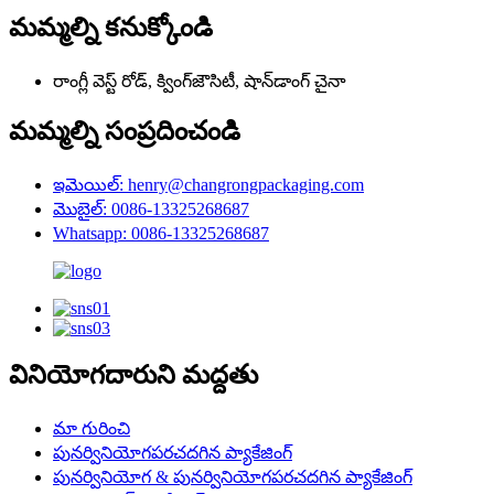
మమ్మల్ని కనుక్కోండి
రాంగ్లీ వెస్ట్ రోడ్, క్వింగ్‌జౌసిటీ, షాన్‌డాంగ్ చైనా
మమ్మల్ని సంప్రదించండి
ఇమెయిల్: henry@changrongpackaging.com
మొబైల్: 0086-13325268687
Whatsapp: 0086-13325268687
వినియోగదారుని మద్దతు
మా గురించి
పునర్వినియోగపరచదగిన ప్యాకేజింగ్
పునర్వినియోగ & పునర్వినియోగపరచదగిన ప్యాకేజింగ్