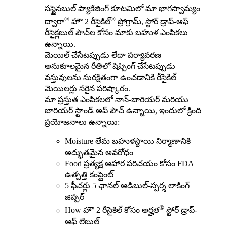
సస్టైనబుల్ ప్యాకేజింగ్ కూటమిలో మా భాగస్వామ్యం
®
®
ద్వారా
హౌ 2 రీసైకిల్
ప్రోగ్రామ్, స్టోర్ డ్రాప్-ఆఫ్
రీసైక్లబుల్ పౌచ్‌ల కోసం మాకు బహుళ ఎంపికలు
ఉన్నాయి.
మెయిల్ చేసేటప్పుడు లేదా పర్యావరణ
అనుకూలమైన రీతిలో షిప్పింగ్ చేసేటప్పుడు
వస్తువులను సురక్షితంగా ఉంచడానికి రీసైకిల్
మెయిలర్లు సరైన పరిష్కారం.
మా ప్రస్తుత ఎంపికలలో నాన్-బారియర్ మరియు
బారియర్ స్టాండ్ అప్ పౌచ్ ఉన్నాయి, ఇందులో క్రింది
ప్రయోజనాలు ఉన్నాయి:
Moisture తేమ బహుళస్థాయి నిర్మాణానికి
అద్భుతమైన అవరోధం
Food ప్రత్యక్ష ఆహార పరిచయం కోసం FDA
ఉత్పత్తి కంప్లైంట్
5 ఫీచర్లు 5 ఛానల్ ఆడిబుల్-స్పర్శ లాకింగ్
జిప్పర్
®
How హౌ 2 రీసైకిల్ కోసం అర్హత
స్టోర్ డ్రాప్-
ఆఫ్ లేబుల్