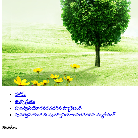
హోమ్
ఉత్పత్తులు
పునర్వినియోగపరచదగిన ప్యాకేజింగ్
పునర్వినియోగ & పునర్వినియోగపరచదగిన ప్యాకేజింగ్
కేటగిరీలు