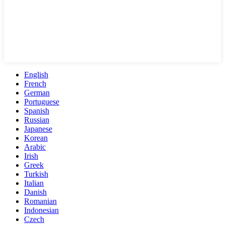
English
French
German
Portuguese
Spanish
Russian
Japanese
Korean
Arabic
Irish
Greek
Turkish
Italian
Danish
Romanian
Indonesian
Czech