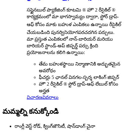
సస్టైనబుల్ ప్యాకేజింగ్ కూటమి ® హౌ 2 రీసైకిల్ ®
కార్యక్రమంలో మా భాగస్వామ్యం ద్వారా, స్టోర్ డ్రాప్-
రీసైకిల్
ఆఫ్ కోసం మాకు బహుళ ఎంపికలు ఉన్నాయి
చేయబడింది
పునర్వినియోగపరచదగిన పర్సులు.
మా ప్రస్తుత ఎంపికలలో నాన్-బారియర్ మరియు
బారియర్ స్టాండ్-అప్ జిప్పర్డ్ పర్సు క్రింది
ప్రయోజనాలను కలిగి ఉన్నాయి:
తేమ బహుళస్థాయి నిర్మాణానికి అద్భుతమైన
అవరోధం
ఫీచర్లు 5 ఛానల్ వినగల-స్పర్శ లాకింగ్ జిప్పర్
హౌ 2 రీసైకిల్ ® స్టోర్ డ్రాప్-ఆఫ్ లేబుల్ కోసం
అర్హత
విచారణ
వివరాలు
మమ్మల్ని కనుక్కోండి
రాంగ్లీ వెస్ట్ రోడ్, క్వింగ్‌జౌసిటీ, షాన్‌డాంగ్ చైనా