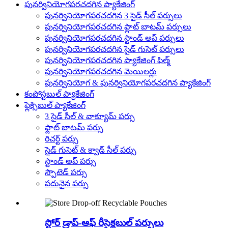
పునర్వినియోగపరచదగిన ప్యాకేజింగ్
పునర్వినియోగపరచదగిన 3 సైడ్ సీల్ పర్సులు
పునర్వినియోగపరచదగిన ఫ్లాట్ బాటమ్ పర్సులు
పునర్వినియోగపరచదగిన స్టాండ్ అప్ పర్సులు
పునర్వినియోగపరచదగిన సైడ్ గుసెట్ పర్సులు
పునర్వినియోగపరచదగిన ప్యాకేజింగ్ ఫిల్మ్
పునర్వినియోగపరచదగిన మెయిలర్లు
పునర్వినియోగ & పునర్వినియోగపరచదగిన ప్యాకేజింగ్
కంపోస్టబుల్ ప్యాకేజింగ్
ఫ్లెక్సిబుల్ ప్యాకేజింగ్
3 సైడ్ సీల్ & వాక్యూమ్ పర్సు
ఫ్లాట్ బాటమ్ పర్సు
రిచర్ట్ పర్సు
సైడ్ గుసెట్ & క్వాడ్ సీల్ పర్సు
స్టాండ్ అప్ పర్సు
స్పౌటెడ్ పర్సు
పదునైన పర్సు
స్టోర్ డ్రాప్-ఆఫ్ రీసైక్లబుల్ పర్సులు