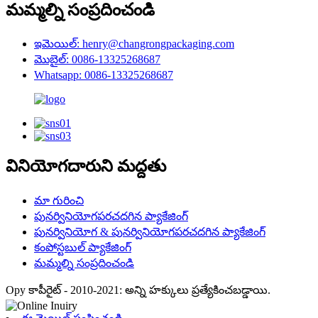
మమ్మల్ని సంప్రదించండి
ఇమెయిల్: henry@changrongpackaging.com
మొబైల్: 0086-13325268687
Whatsapp: 0086-13325268687
వినియోగదారుని మద్దతు
మా గురించి
పునర్వినియోగపరచదగిన ప్యాకేజింగ్
పునర్వినియోగ & పునర్వినియోగపరచదగిన ప్యాకేజింగ్
కంపోస్టబుల్ ప్యాకేజింగ్
మమ్మల్ని సంప్రదించండి
Opy కాపీరైట్ - 2010-2021: అన్ని హక్కులు ప్రత్యేకించబడ్డాయి.