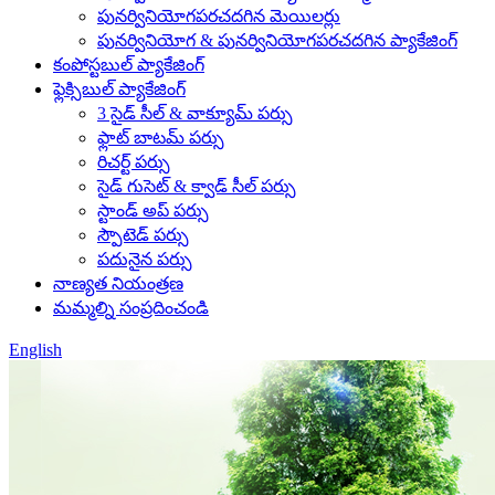
పునర్వినియోగపరచదగిన మెయిలర్లు
పునర్వినియోగ & పునర్వినియోగపరచదగిన ప్యాకేజింగ్
కంపోస్టబుల్ ప్యాకేజింగ్
ఫ్లెక్సిబుల్ ప్యాకేజింగ్
3 సైడ్ సీల్ & వాక్యూమ్ పర్సు
ఫ్లాట్ బాటమ్ పర్సు
రిచర్ట్ పర్సు
సైడ్ గుసెట్ & క్వాడ్ సీల్ పర్సు
స్టాండ్ అప్ పర్సు
స్పౌటెడ్ పర్సు
పదునైన పర్సు
నాణ్యత నియంత్రణ
మమ్మల్ని సంప్రదించండి
English