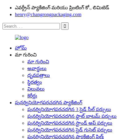
ఎవర్గ్రీన్ ప్యాకేజింగ్ మరియు ప్రింటింగ్ కో., లిమిటెడ్
henry@changrongpackaging.com
హోమ్
మా గురించి
మా గురించి
అవార్డులు
ధృవపత్రాలు
స్థిరత్వం
విలువలు
కెరీర్లు
పునర్వినియోగపరచదగిన ప్యాకేజింగ్
పునర్వినియోగపరచదగిన 3 సైడ్ సీల్ పర్సులు
పునర్వినియోగపరచదగిన ఫ్లాట్ బాటమ్ పర్సులు
పునర్వినియోగపరచదగిన స్టాండ్ అప్ పర్సులు
పునర్వినియోగపరచదగిన సైడ్ గుసెట్ పర్సులు
పునర్వినియోగపరచదగిన ప్యాకేజింగ్ ఫిల్మ్